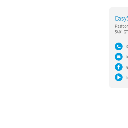
Easy
Pastoor
5401 G
0
i
E