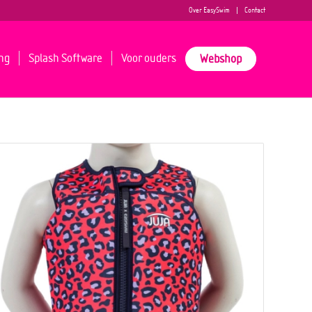
Over EasySwim
Contact
ng
Splash Software
Voor ouders
Webshop