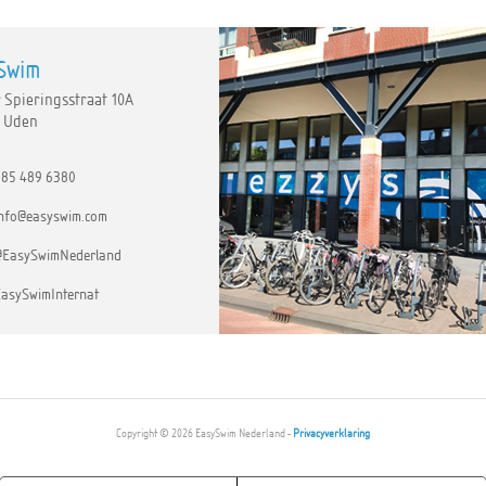
Swim
 Spieringsstraat 10A
T Uden
85 489 6380
nfo@easyswim.com
@EasySwimNederland
asySwimInternat
Copyright © 2026 EasySwim Nederland -
Privacyverklaring