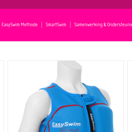
EasySwim Methode
SmartSwim
Samenwerking & Ondersteuni