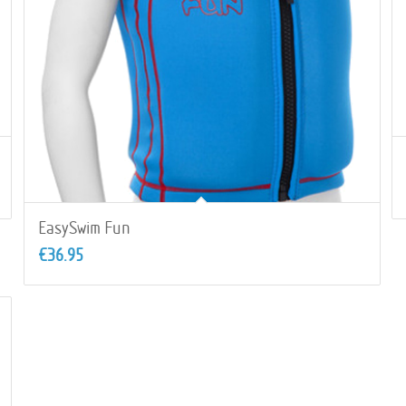
EasySwim Fun
€
36.95