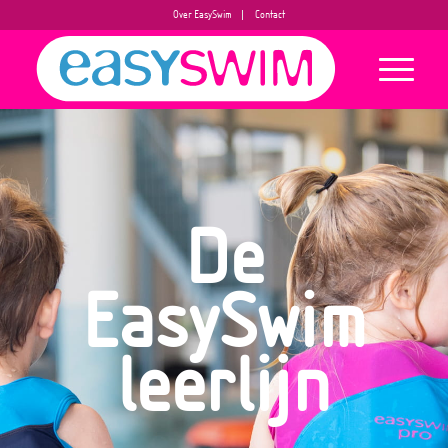
Over EasySwim
Contact
De
EasySwim
leerlijn