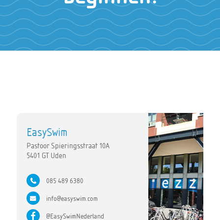
EasySwim
Pastoor Spieringsstraat 10A
5401 GT Uden
085 489 6380
info@easyswim.com
@EasySwimNederland