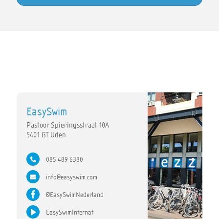
EasySwim
Pastoor Spieringsstraat 10A
5401 GT Uden
085 489 6380
info@easyswim.com
@EasySwimNederland
EasySwimInternat