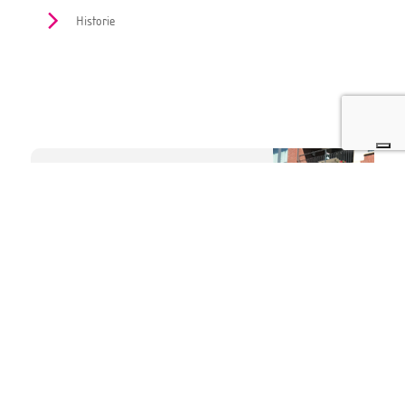
Historie
EasySwim
Pastoor Spieringsstraat 10A
5401 GT Uden
085 489 6380
info@easyswim.com
@EasySwimNederland
EasySwimInternat