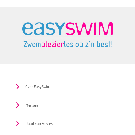
Over EasySwim
Mensen
Raad van Advies