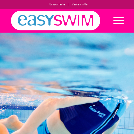
Uima-altaille
Vanhemmille